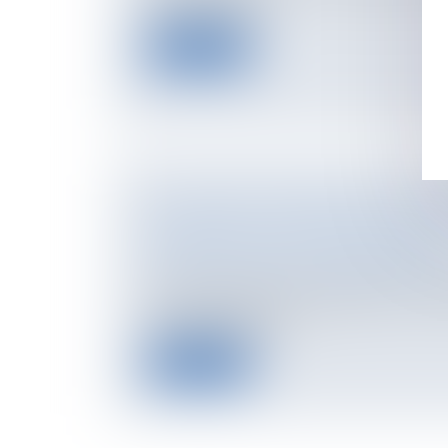
panneaux photo...
Lire la suite
MALADIE DE PARKINSON DÉCLEN
ACCIDENT DE LA CIRCULATION : L
CONDUCTEUR EST RESPONSABL
Droit routier
/
(NPU) Responsabilité accide
Une pathologie latente révélée par un acci
circulation justifie sa...
Lire la suite