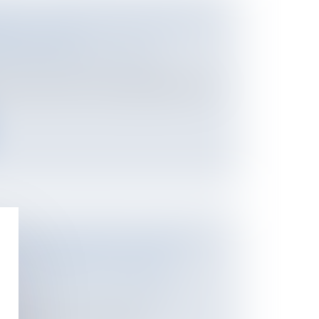
INE : LA RECONNAISSANCE DE LA
É DE L'ETAT
NPU) Responsabilité médicale et
ratif a démontré la responsabilité de l'Etat
S RELATIONS ENTRE UN ENFANT
SEUL L’INTÉRÊT DE L’ENFANT
 des personnes et de leur patrimoine
/