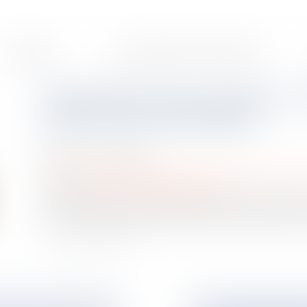
LE CABINET
NOS DOMAINES D’INTERVENTION
Déclaration de succession : l
preuve de mansuétude
Publié le :
17/07/2020
Droit de la famille, des personnes et de leur patrimoine
Source :
www.actu-entreprises.bdo.fr
Lors du décès d’un proche, les héritiers doivent établ
pour but de permettre la liquidation et le paiement des