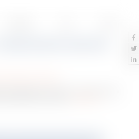
HONORAIRES
ACTUS
CONTACT
’administration fiscale fait
/
Patrimoine et succession
ir une déclaration de succession. Cette dernière ayant
 éventuels droits de succession...
Lire la suite