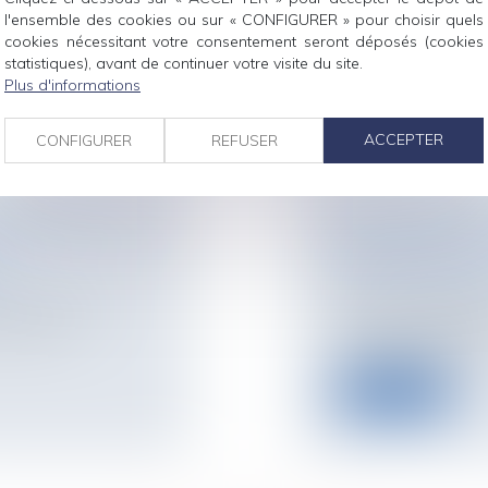
Dès lors qu’elle est
l'ensemble des cookies ou sur « CONFIGURER » pour choisir quels
considération de l’in
cookies nécessitant votre consentement seront déposés (cookies
statistiques), avant de continuer votre visite du site.
Lire la suite
Plus d'informations
ACCEPTER
CONFIGURER
REFUSER
CHÉE PAR UN
CONSÉQUENCES
E
DIVORCES PAR
E
Droit de la famille,
Divorce et séparat
nts de la route
M. Claude Raynal at
dent de la
sceaux, ministre de l
Lire la suite