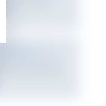
 motivée et qu’il est statué en
térê...
 INTERNATIONALES DES
 ACTE D'AVOCAT
 des personnes et de leur patrimoine
/
ion
tire l'attention de Mme la garde des
...