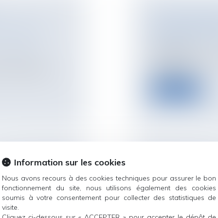
AFFAIRE DEPAK
 PREUVE DE
RESPONSABILIT
Droit de la santé
/
(
hospitalière
ur patrimoine
/
Le Tribunal administ
français dan...
ivent établir une
Lire la suite
Information sur les cookies
NE AU TROUBLE
MODALITÉS DE
ET UN TIERS : 
Nous avons recours à des cookies techniques pour assurer le bon
fonctionnement du site, nous utilisons également des cookies
 de la
COMPTE
soumis à votre consentement pour collecter des statistiques de
Droit de la famille,
visite.
culier à enlever ses
Filiation
Cliquez ci-dessous sur « ACCEPTER » pour accepter le dépôt de