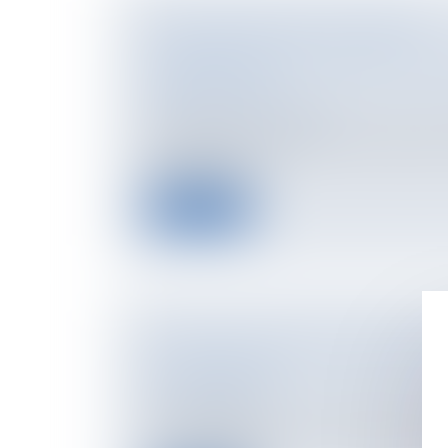
DÉCLARATION DE SUCCESSION :
L’ADMINISTRATION FISCALE FAIT
MANSUÉTUDE
Droit de la famille, des personnes et de le
Patrimoine et succession
Lors du décès d’un proche, les héritiers do
déclaration de s...
Lire la suite
QUAND LE PHOTOVOLTAÏQUE MÈ
DU VOISINAGE
Droit des obligations et des suretés
/
Droit
responsabilité
La cour d'appel de Rouen a obligé un parti