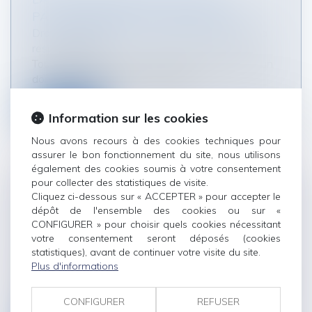
PARTICULIER ET SON ASSURANCE
Droit des obligations et des suretés
/
Droit de la
responsabilité
Toute personne peut causer involontairement un
dommage à autrui. La responsab...
Lire la suite
Information sur les cookies
Nous avons recours à des cookies techniques pour
assurer le bon fonctionnement du site, nous utilisons
également des cookies soumis à votre consentement
pour collecter des statistiques de visite.
Cliquez ci-dessous sur « ACCEPTER » pour accepter le
CHUTE D’UN ÉCHAFAUDAGE :
dépôt de l'ensemble des cookies ou sur «
L’ENTREPRENEUR DE BTP FAUTIF, EST-
CONFIGURER » pour choisir quels cookies nécessitant
IL
votre consentement seront déposés (cookies
Droit du travail - Employeurs
/
Responsabilité
statistiques), avant de continuer votre visite du site.
accident du travail
Plus d'informations
José R. P., exerçant la profession d'artisan peintre,
a été victime d'un acci...
CONFIGURER
REFUSER