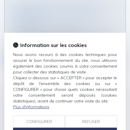
CONSÉQUENCES DE L’ABSENCE DE
TRANSCRIPTION D’UN DIVORCE
ÉTRANGER
Droit de la famille, des personnes et de leur
patrimoine
/
Divorce et séparation
Un notaire pourra tenir compte d'un jugement de
Information sur les cookies
divorce prononcé à l'étranger...
Nous avons recours à des cookies techniques pour
Lire la suite
assurer le bon fonctionnement du site, nous utilisons
également des cookies soumis à votre consentement
pour collecter des statistiques de visite.
Cliquez ci-dessous sur « ACCEPTER » pour accepter le
dépôt de l'ensemble des cookies ou sur «
CONFIGURER » pour choisir quels cookies nécessitant
votre consentement seront déposés (cookies
DEVOIR DE SECOURS ET PRESTATION
statistiques), avant de continuer votre visite du site.
COMPENSATOIRE : L’ABSENCE DE
Plus d'informations
POROSITÉ
Droit de la famille, des personnes et de leur
CONFIGURER
REFUSER
patrimoine
/
Divorce et séparation