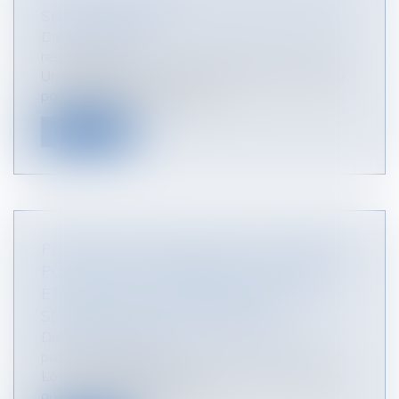
SOLLICITATION
Droit des obligations et des suretés
/
Droit de la
responsabilité
Un salarié et son employeur utilisent une nacelle
pour cueillir des pommes da...
Lire la suite
PRÉJUDICE ÉCONOMIQUE DE L’ENFANT
POUR CAUSE DE DÉCÈS D’UN PARENT
ET PRISE EN CONSIDÉRATION DE LA
SÉPARATION OU DU DIVORCE
Droit de la famille, des personnes et de leur
patrimoine
/
Filiation
La Cour de cassation a jugé le 19 janvier dernier,
que « le préjudice économi...