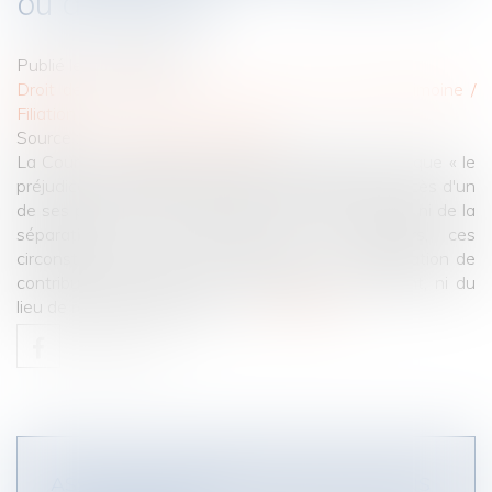
ou du divorce
Publié le :
07/02/2023
Droit de la famille, des personnes et de leur patrimoine
/
Filiation
Source :
www.lemag-juridique.com
La Cour de cassation a jugé le 19 janvier dernier, que « le
préjudice économique d'un enfant résultant du décès d'un
de ses parents doit être évalué sans tenir compte ni de la
séparation ou du divorce de ces derniers, ces
circonstances étant sans incidence sur leur obligation de
contribuer à l'entretien et à l'éducation de l'enfant, ni du
lieu de résidence de celui-ci »...
Lire la suite
ASSISTANCE BÉNÉVOLE, AVEC ET SANS