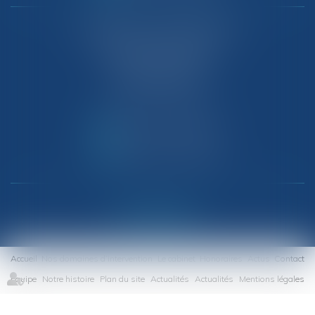
CABINET AIX-EN-PROVENCE
Domaines des Plantiers
150 Route de Berre
13510 EGUILLES
Tél :
04 91 33 05 99
NOUS CONTACTER
NOUS LOCALISER
Accueil
Nos domaines d’intervention
Le cabinet
Honoraires
Actus
Contact
Equipe
Notre histoire
Plan du site
Actualités
Actualités
Mentions légales
Articles