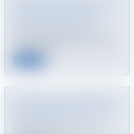
PRÉCISIONS SUR LE POINT DE DÉPART
DE L’ACTION EN DÉCLARATION DE
SIMULATION DES DONATIONS
Droit de la famille, des personnes et de leur
patrimoine
/
Patrimoine et succession
La Haute juridiction saisie à la suite de difficultés
intervenues dans le règ...
Lire la suite
DÉLÉGATION D’AUTORITÉ PARENTALE
EN VUE D’ADOPTION : LES PRÉCISIONS
DE LA COUR DE CASSATION
Droit de la famille, des personnes et de leur
patrimoine
/
Filiation