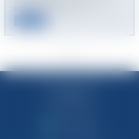
Deux arrêts récents de la Cour de cassation
précisent les conditions de valid...
Lire la suite
<<
<
...
25
26
27
28
29
30
31
...
>
>>
CAMPOCASSO & ASSOCIÉS
67, rue Breteuil
13006 MARSEILLE
Tél :
04 91 33 05 99
NOUS CONTACTER
NOUS LOCALISER