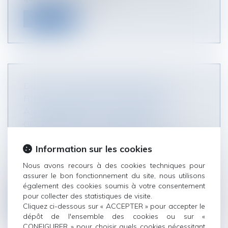
Lire la suite
DEPUIS LE 1ER JANVIER 2023, LE
RECOUVREMENT DES PENSIONS
ALIMENTAIRES PAR L’ARIPA EST
GÉNÉRALISÉ À L’ENSEMBLE DES
SÉPARATIONS ET DIVORCES
Information sur les cookies
Droit de la famille, des personnes et de leur
patrimoine
/
Divorce et séparation
Nous avons recours à des cookies techniques pour
Créée en 2020, l’intermédiation financière des
assurer le bon fonctionnement du site, nous utilisons
pensions alimentaires (IFPA) e...
également des cookies soumis à votre consentement
pour collecter des statistiques de visite.
Lire la suite
Cliquez ci-dessous sur « ACCEPTER » pour accepter le
dépôt de l'ensemble des cookies ou sur «
CONFIGURER » pour choisir quels cookies nécessitant