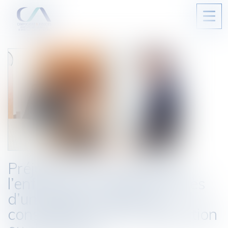
Ouvri
le
men
Préjudice économique de
l’enfant pour cause de décès
d’un parent et prise en
considération de la séparation