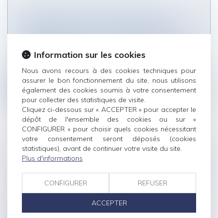
INDEMNISATION DE L’ÉPOUX DE LA
VICTIME D’UN ACCIDENT MÉDICAL
Droit de la santé
/
(NPU) Responsabilité médicale
et hospitalière
Information sur les cookies
Responsabilité civile : L’époux de la victime d’une
Nous avons recours à des cookies techniques pour
infection nosocomiale, à...
assurer le bon fonctionnement du site, nous utilisons
également des cookies soumis à votre consentement
Lire la suite
pour collecter des statistiques de visite.
Cliquez ci-dessous sur « ACCEPTER » pour accepter le
dépôt de l'ensemble des cookies ou sur «
CONFIGURER » pour choisir quels cookies nécessitant
votre consentement seront déposés (cookies
statistiques), avant de continuer votre visite du site.
LA FRANCE ANTICIPE LES VÉHICULES À
Plus d'informations
CONDUITE AUTOMATISÉE
Droit routier
/
(NPU) Responsabilité accidents de
CONFIGURER
REFUSER
la route
Les différents codes de la route dans le monde
ACCEPTER
n’ont pas prévu l’arrivée des...