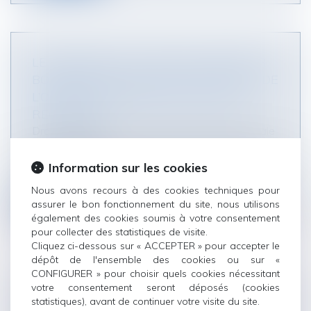
LE RECOURS À LA CEDH DU DOCTEUR
BONNEMAISON POUR SA RADIATION DE
L’ORDRE DES MÉDECINS N’EST PAS
RECEVABLE
Droit de la santé
/
(NPU) Responsabilité médicale
et hospitalière
Un médecin français, qui fut accusé d’injections de
Information sur les cookies
substances létales aux pa...
Nous avons recours à des cookies techniques pour
assurer le bon fonctionnement du site, nous utilisons
Lire la suite
également des cookies soumis à votre consentement
pour collecter des statistiques de visite.
Cliquez ci-dessous sur « ACCEPTER » pour accepter le
dépôt de l'ensemble des cookies ou sur «
CONFIGURER » pour choisir quels cookies nécessitant
votre consentement seront déposés (cookies
PAS D'INFRACTION POUR DES PROPOS
statistiques), avant de continuer votre visite du site.